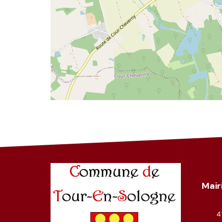
Mair
4