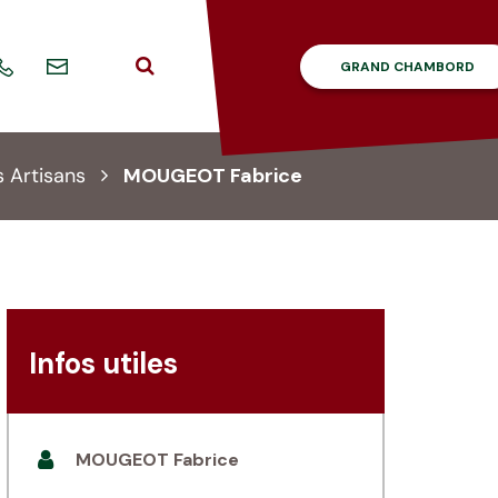
Aller
GRAND CHAMBORD
à
Nous
02
la
contacter
54
recherche
46
42
s Artisans
MOUGEOT Fabrice
86
Infos utiles
MOUGEOT Fabrice