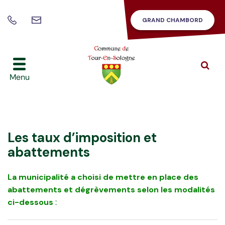
Gestion des traceurs
GRAND CHAMBORD
Nous
02
contacter
54
46
42
Alle
à
86
Menu
la
rec
Les taux d’imposition et
abattements
La municipalité a choisi de mettre en place des
abattements et dégrèvements selon les modalités
ci-dessous
: