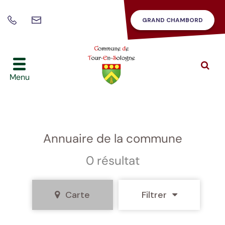
Gestion des traceurs
GRAND CHAMBORD
Nous
02
contacter
54
46
42
Alle
à
86
Menu
la
rec
Annuaire de la commune
0 résultat
Carte
Filtrer