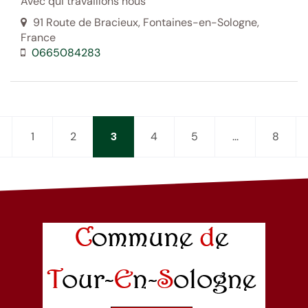
Avec qui travaillons nous
91 Route de Bracieux, Fontaines-en-Sologne,
France
0665084283
1
2
3
4
5
...
8
age
récédente