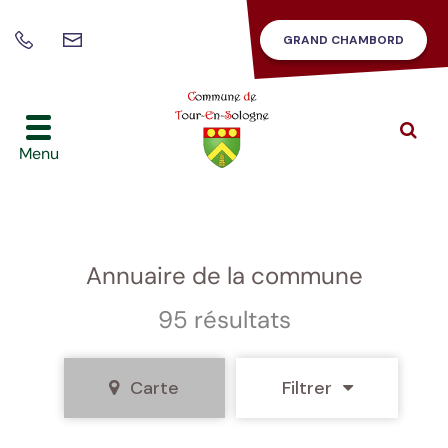
Gestion des traceurs
GRAND CHAMBORD
Nous
02
contacter
54
46
42
Alle
à
86
Menu
la
rec
Annuaire de la commune
95 résultats
Carte
Filtrer